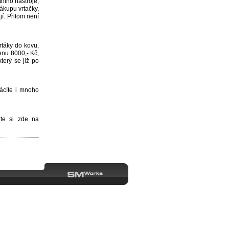
ního nástroje,
nákupu vrtačky,
jí. Přitom není
rtáky do kovu,
enu 8000,- Kč,
terý se již po
rácíte i mnoho
rte si zde na