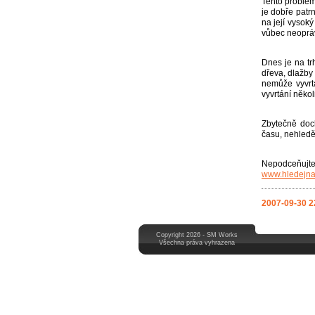
Tento problém
je dobře patrn
na její vysoký
vůbec neoprá
Dnes je na tr
dřeva, dlažby
nemůže vyvrta
vyvrtání někol
Zbytečně doch
času, nehledě 
Nepodceňujte
www.hledejna
2007-09-30 2
Copyright 2026 - SM Works
Všechna práva vyhrazena