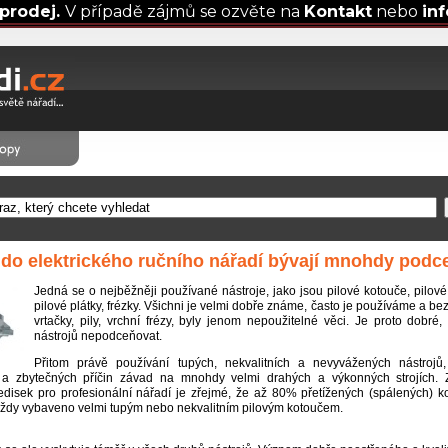
prodej.
V případě zájmů se ozvěte na
Kontakt
nebo
in
 do elektrického ručního nářadí bývají mnohdy pod
Jedná se o nejběžněji používané nástroje, jako jsou pilové kotouče, pilové ř
pilové plátky, frézky. Všichni je velmi dobře známe, často je používáme a be
vrtačky, pily, vrchní frézy, byly jenom nepoužitelné věci. Je proto dobré, 
nástrojů nepodceňovat.
Přitom právě používání tupých, nekvalitních a nevyvážených nástrojů
h a zbytečných příčin závad na mnohdy velmi drahých a výkonných strojích. 
ředisek pro profesionální nářadí je zřejmé, že až 80% přetížených (spálených) k
 vždy vybaveno velmi tupým nebo nekvalitním pilovým kotoučem.