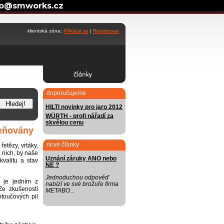
fo@smworks.cz
klientská zóna:
Přihlásit se
|
Registrovat
doporučujeme
HILTI novinky pro jaro 2012
WÜRTH - profi nářadí za
skvělou cenu
ceňovány
nové články
etězy, vrtáky,
z nich, by naše
Uznání záruky ANO nebo
kvalitu a stav
NE ?
Jednoduchou odpověď
, je jedním z
nabízí ve své brožuře firma
Ze zkušeností
METABO...
otoučových pil