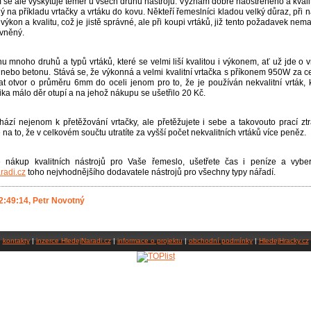
 se ale vyskytuje téměř u všech druhů nástrojů. Význam dobře naostřeného a kvalit
ý na příkladu vrtačky a vrtáku do kovu. Někteří řemeslníci kladou velký důraz, při 
 výkon a kvalitu, což je jistě správné, ale při koupi vrtáků, již tento požadavek nema
vněný.
hu mnoho druhů a typů vrtáků, které se velmi liší kvalitou i výkonem, ať už jde o v
 nebo betonu. Stává se, že výkonná a velmi kvalitní vrtačka s příkonem 950W za c
t otvor o průměru 6mm do oceli jenom pro to, že je používán nekvalitní vrták, k
ika málo děr otupí a na jehož nákupu se ušetřilo 20 Kč.
ází nejenom k přetěžování vrtačky, ale přetěžujete i sebe a takovouto prací zt
na to, že v celkovém součtu utratíte za vyšší počet nekvalitních vrtáků více peněz.
 nákup kvalitních nástrojů pro Vaše řemeslo, ušetřete čas i peníze a vybe
radi.cz
toho nejvhodnějšího dodavatele nástrojů pro všechny typy nářadí.
2:49:14, Petr Novotný
kontakty
|
inzerce HledejNaradi.cz
|
informace o projektu
|
obchodní podmínky
|
HledejHracky.cz