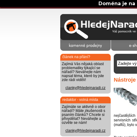
Doména je na 
článek na přání?
Zajímá Vás nějaká oblast
problematiky týkající se
nářadí? Neváhejte nám
napsat téma, které by jste
Nástroje
zde rádi viděli!
clanky@hledejnaradi.cz
redaktor - volná místa
Zajímáte se aktivně o obor
nářadí? Máte zkušenosti s
psaním článků? Chcete si
nejčastějšíc
přivydělat? Neváhejte a
servisních st
ozvěte se nám!
(maflů), bylo
clanky@hledejnaradi.cz