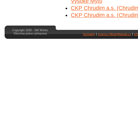
Vysoké Mýto
CKP Chrudim a.s. (Chrudim
CKP Chrudim a.s. (Chrudim 
Copyright 2026 - SM Works
Všechna práva vyhrazena
kontakty
|
inzerce HledejNaradi.cz
|
in