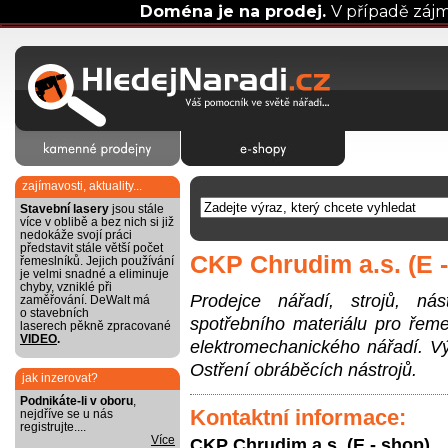
Doména je na prodej.
V případě záj
zajímavosti, aktuality...
Stavební lasery
jsou stále
více v oblibě a bez nich si již
nedokáže svojí práci
představit stále větší počet
CKP Chrudim a.s. (E 
řemeslníků. Jejich používání
je velmi snadné a eliminuje
chyby, vzniklé při
Prodejce nářadí, strojů, ná
zaměřování. DeWalt má
o stavebních
spotřebního materiálu pro řem
laserech pěkně zpracované
VIDEO
.
elektromechanického nářadí. Vý
Ostření obráběcích nástrojů.
jak inzerovat?
Podnikáte-li v oboru
,
Kontaktní informace:
nejdříve se u nás
registrujte....
Více
CKP Chrudim a.s. (E - shop)