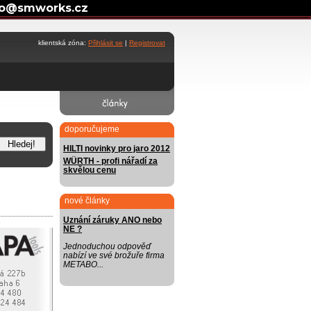
fo@smworks.cz
klientská zóna:
Přihlásit se
|
Registrovat
doporučujeme
HILTI novinky pro jaro 2012
WÜRTH - profi nářadí za
skvělou cenu
nové články
Uznání záruky ANO nebo
NE ?
Jednoduchou odpověď
nabízí ve své brožuře firma
METABO...