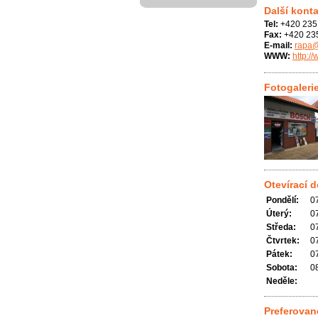
Další konta
Tel:
+420 235
Fax:
+420 23
E-mail:
rapa@
WWW:
http:/
Fotogaleri
Otevírací 
Pondělí:
0
Úterý:
0
Středa:
0
Čtvrtek:
0
Pátek:
0
Sobota:
0
Neděle:
Preferovan