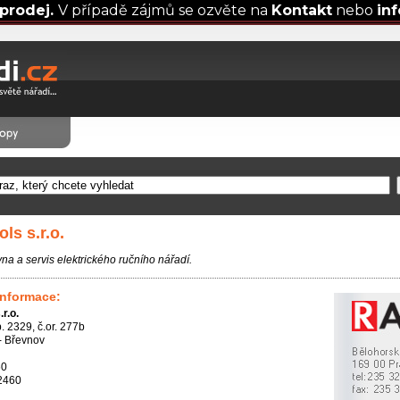
prodej.
V případě zájmů se ozvěte na
Kontakt
nebo
in
ls s.r.o.
na a servis elektrického ručního nářadí.
informace:
r.o.
. 2329, č.or. 277b
- Břevnov
60
2460