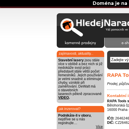
Doména je na 
zajímavosti, aktuality...
Stavební lasery
jsou stále
více v oblibě a bez nich si již
nedokáže svojí práci
představit stále větší počet
RAPA Too
řemeslníků. Jejich používání
je velmi snadné a eliminuje
chyby, vzniklé při
Prodej, půjčov
zaměřování. DeWalt má
o stavebních
laserech pěkně zpracované
Kontaktní 
VIDEO
.
RAPA Tools s.
Bělohorská čp
jak inzerovat?
16000 Praha 
Podnikáte-li v oboru
,
IČO:
264624
nejdříve se u nás
DIČ:
CZ2646
registrujte....
Více