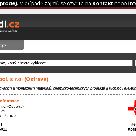
prodej.
V případě zájmů se ozvěte na
Kontakt
nebo
in
ol. s r.o. (Ostrava)
vacích a montážních materiálů, chemicko-technických produktů a ručního i elektri
informace:
 r.o. (Ostrava)
729
 - Kunčice
21
6021