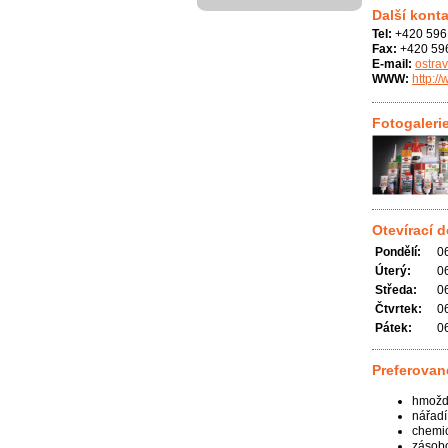
Další konta
Tel:
+420 596 
Fax:
+420 59
E-mail:
ostra
WWW:
http:/
Fotogaleri
Otevírací 
Pondělí:
0
Úterý:
0
Středa:
0
Čtvrtek:
0
Pátek:
0
Preferovan
hmožd
nářadí
chemic
zásobo