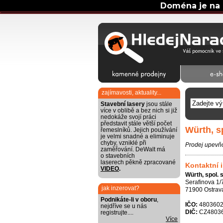
Doména je na 
zajímavosti, aktuality...
Stavební lasery
jsou stále
více v oblibě a bez nich si již
nedokáže svojí práci
představit stále větší počet
Würth, sp
řemeslníků. Jejich používání
je velmi snadné a eliminuje
chyby, vzniklé při
Prodej upevňo
zaměřování. DeWalt má
o stavebních
laserech pěkně zpracované
Kontaktní 
VIDEO
.
Würth, spol. s
Serafinova 1/
jak inzerovat?
71900 Ostrava
Podnikáte-li v oboru
,
IČO:
480360
nejdříve se u nás
DIČ:
CZ4803
registrujte....
Více