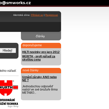
fo@smworks.cz
klientská zóna:
Přihlásit se
|
Registrovat
doporučujeme
HILTI novinky pro jaro 2012
WÜRTH - profi nářadí za
skvělou cenu
nové články
ckého nářadí.
Uznání záruky ANO nebo
NE ?
Jednoduchou odpověď
nabízí ve své brožuře firma
METABO...
logo firmy