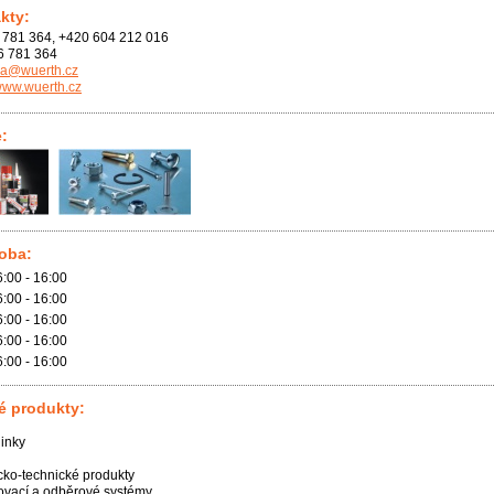
kty:
781 364, +420 604 212 016
6 781 364
va@wuerth.cz
/www.wuerth.cz
e:
doba:
6:00 - 16:00
6:00 - 16:00
6:00 - 16:00
6:00 - 16:00
6:00 - 16:00
é produkty:
inky
ko-technické produkty
vací a odběrové systémy