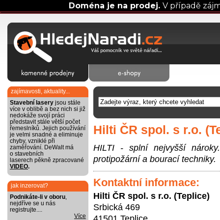
Doména je na prodej.
V případě záj
zajímavosti, aktuality...
Stavební lasery
jsou stále
více v oblibě a bez nich si již
nedokáže svojí práci
představit stále větší počet
Hilti ČR spol. s r.o. (T
řemeslníků. Jejich používání
je velmi snadné a eliminuje
chyby, vzniklé při
HILTI - splní nejvyšší nároky.
zaměřování. DeWalt má
o stavebních
protipožární a bourací techniky.
laserech pěkně zpracované
VIDEO
.
Kontaktní informace:
jak inzerovat?
Hilti ČR spol. s r.o. (Teplice)
Podnikáte-li v oboru
,
nejdříve se u nás
Srbická 469
registrujte....
Více
41501 Teplice