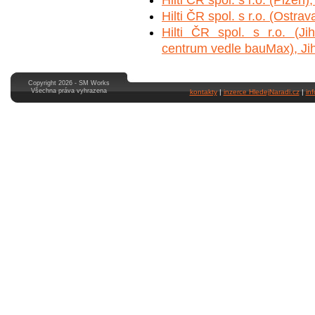
Hilti ČR spol. s r.o. (Plzeň)
Hilti ČR spol. s r.o. (Ostra
Hilti ČR spol. s r.o. (J
centrum vedle bauMax), Ji
Copyright 2026 - SM Works
Všechna práva vyhrazena
kontakty
|
inzerce HledejNaradi.cz
|
in