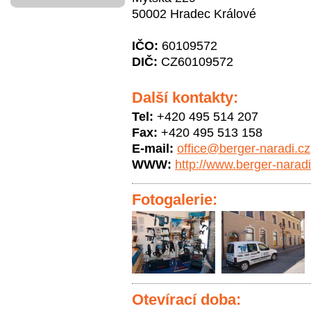
50002 Hradec Králové
IČO:
60109572
DIČ:
CZ60109572
Další kontakty:
Tel:
+420 495 514 207
Fax:
+420 495 513 158
E-mail:
office@berger-naradi.cz
WWW:
http://www.berger-naradi
Fotogalerie:
Otevírací doba: