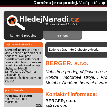
Doména je na prodej.
V případě záj
zajímavosti, aktuality...
Stavební lasery
jsou stále
více v oblibě a bez nich si již
nedokáže svojí práci
představit stále větší počet
BERGER, s.r.o.
řemeslníků. Jejich používání
je velmi snadné a eliminuje
chyby, vzniklé při
Nabízíme prodej, půjčovnu a ser
zaměřování. DeWalt má
o stavebních
Honda - motorové stroje, , Pro
laserech pěkně zpracované
VIDEO
.
Metabo. Dodáme bourací a vrtací k
jak inzerovat?
Kontaktní informace:
Podnikáte-li v oboru
,
nejdříve se u nás
BERGER, s.r.o.
registrujte....
Více
Mýtská 229