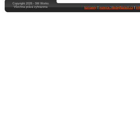
Copyright 2026 - SM Works
Všechna práva vyhrazena
kontakty
|
inzerce HledejNaradi.cz
|
in