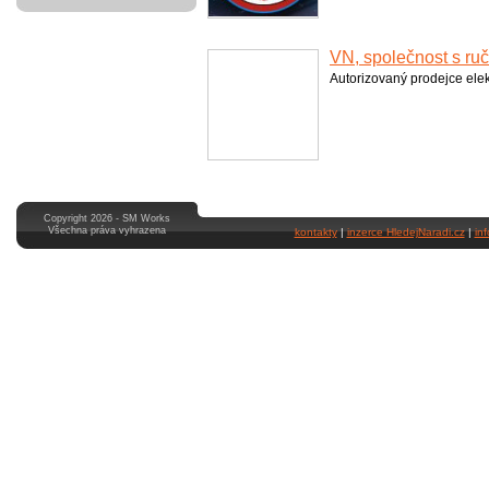
VN, společnost s r
Autorizovaný prodejce elek
Copyright 2026 - SM Works
Všechna práva vyhrazena
kontakty
|
inzerce HledejNaradi.cz
|
in