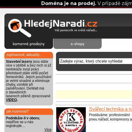
Doména je na prodej.
V případě záj
zajímavosti, aktuality...
Stavební lasery
jsou stále
více v oblibě a bez nich si již
nedokáže svojí práci
představit stále větší počet
řemeslníků. Jejich používání
je velmi snadné a eliminuje
chyby, vzniklé při
zaměřování. DeWalt má
o stavebních
laserech pěkně zpracované
VIDEO
.
Svářecí technika a n
jak inzerovat?
Prodáváme profesionální ná
Podnikáte-li v oboru
,
pneu nářadí, kompresory a č
nejdříve se u nás
registrujte....
Více