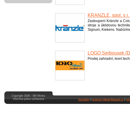
KRÄNZLE, spol. s r. 
Zastoupení Kränzle a Colu
stroje a úklidovou techni
Signum, Kiekens. Nabízíme 
LOGO Serbousek (Dv
Prodej zahradní, lesní tech
Copyright 2026 - SM Works
Všechna práva vyhrazena
kontakty
|
inzerce HledejNaradi.cz
|
in