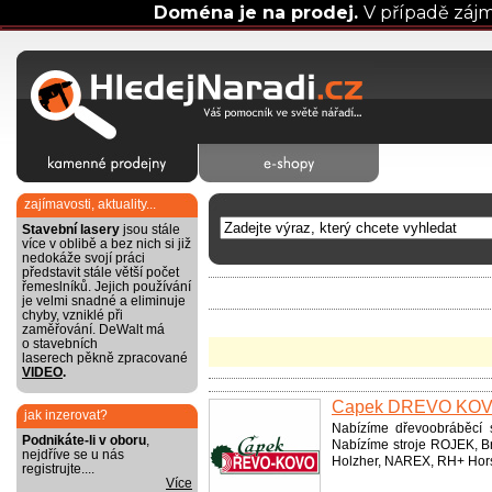
Doména je na prodej.
V případě záj
zajímavosti, aktuality...
Stavební lasery
jsou stále
více v oblibě a bez nich si již
nedokáže svojí práci
představit stále větší počet
řemeslníků. Jejich používání
je velmi snadné a eliminuje
chyby, vzniklé při
zaměřování. DeWalt má
o stavebních
laserech pěkně zpracované
VIDEO
.
Čapek DŘEVO KO
jak inzerovat?
Nabízíme dřevoobráběcí st
Podnikáte-li v oboru
,
Nabízíme stroje ROJEK, B
nejdříve se u nás
Holzher, NAREX, RH+ Hors
registrujte....
Více