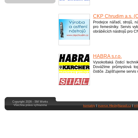
CKP Chrudim a.s. (C
Prodejce nářadí, strojů, 
pro řemeslníky. Servis v
obráběcích nástrojů pro CN
HABRA s.r.o.
Vysokotlaká čisticí tech
Dovážíme průmyslová to
čističe. Zajišťujeme servi
Copyright 2026 - SM Works
Všechna práva vyhrazena
kontakty
|
inzerce HledejNaradi.cz
|
in