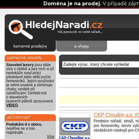
Doména je na prodej.
V případě záj
zajímavosti, aktuality...
Stavební lasery
jsou stále
více v oblibě a bez nich si již
nedokáže svojí práci
představit stále větší počet
řemeslníků. Jejich používání
je velmi snadné a eliminuje
chyby, vzniklé při
zaměřování. DeWalt má
o stavebních
laserech pěkně zpracované
VIDEO
.
CKP Chrudim a.s. (C
jak inzerovat?
Prodejce nářadí, strojů, 
Podnikáte-li v oboru
,
pro řemeslníky, servis v
nejdříve se u nás
obráběcích nástrojů pro CN
registrujte....
Více