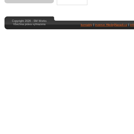
Copyright 2026 - SM Works
Všechna práva vyhrazena
kontakty
|
inzerce HledejNaradi.cz
|
in