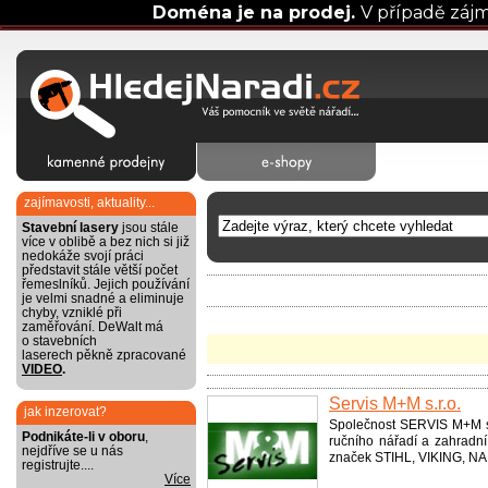
Doména je na prodej.
V případě záj
zajímavosti, aktuality...
Stavební lasery
jsou stále
více v oblibě a bez nich si již
nedokáže svojí práci
představit stále větší počet
řemeslníků. Jejich používání
je velmi snadné a eliminuje
chyby, vzniklé při
zaměřování. DeWalt má
o stavebních
laserech pěkně zpracované
VIDEO
.
Servis M+M s.r.o.
jak inzerovat?
Společnost SERVIS M+M s.
Podnikáte-li v oboru
,
ručního nářadí a zahradn
nejdříve se u nás
značek STIHL, VIKING, N
registrujte....
Více