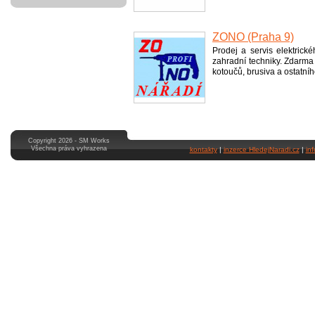
ZONO (Praha 9)
Prodej a servis elektric
zahradní techniky. Zdarma 
kotoučů, brusiva a ostatníh
Copyright 2026 - SM Works
Všechna práva vyhrazena
kontakty
|
inzerce HledejNaradi.cz
|
in