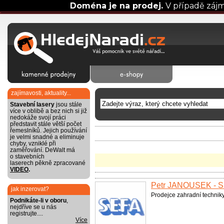
Doména je na prodej.
V případě záj
zajímavosti, aktuality...
Stavební lasery
jsou stále
více v oblibě a bez nich si již
nedokáže svojí práci
představit stále větší počet
řemeslníků. Jejich používání
je velmi snadné a eliminuje
chyby, vzniklé při
zaměřování. DeWalt má
o stavebních
laserech pěkně zpracované
VIDEO
.
Petr JANOUŠEK - 
jak inzerovat?
Prodejce zahradní techniky
Podnikáte-li v oboru
,
nejdříve se u nás
registrujte....
Více