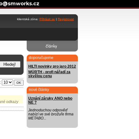
fo@smworks.cz
klientská zóna:
Přihlásit se
|
Registrovat
doporučujeme
HILTI novinky pro jaro 2012
WÜRTH - profi nářadí za
skvělou cenu
u:
OK
nové články
Uznání záruky ANO nebo
ané odkazy
NE ?
Jednoduchou odpověď
nabízí ve své brožuře firma
METABO...