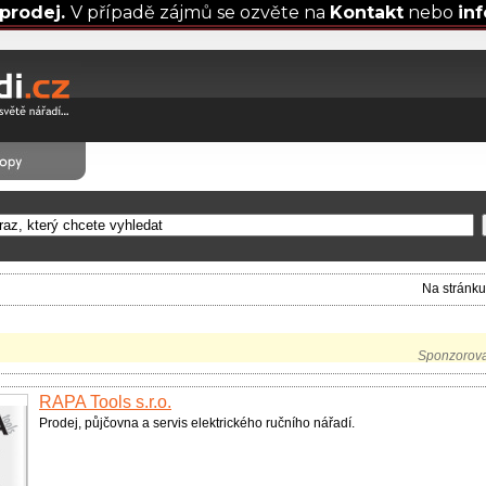
prodej.
V případě zájmů se ozvěte na
Kontakt
nebo
in
Na stránk
Sponzorov
RAPA Tools s.r.o.
Prodej, půjčovna a servis elektrického ručního nářadí.