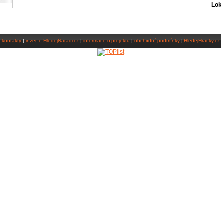
Lok
kontakty
|
inzerce HledejNaradi.cz
|
informace o projektu
|
obchodní podmínky
|
HledejHracky.cz