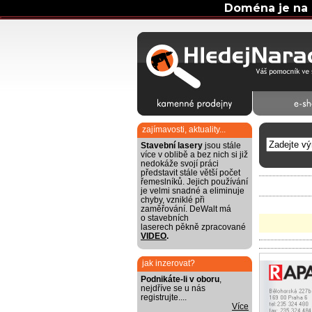
Doména je na 
zajímavosti, aktuality...
Stavební lasery
jsou stále
více v oblibě a bez nich si již
nedokáže svojí práci
představit stále větší počet
řemeslníků. Jejich používání
je velmi snadné a eliminuje
chyby, vzniklé při
zaměřování. DeWalt má
o stavebních
laserech pěkně zpracované
VIDEO
.
jak inzerovat?
Podnikáte-li v oboru
,
nejdříve se u nás
registrujte....
Více