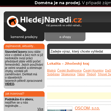
Doména je na prodej.
V případě záj
zajímavosti, aktuality...
Stavební lasery
jsou stále
více v oblibě a bez nich si již
nedokáže svojí práci
představit stále větší počet
Lokalita – Jihočeský kraj
řemeslníků. Jejich používání
je velmi snadné a eliminuje
Blatná
České Budějovice
Český Krumlov
Dač
chyby, vzniklé při
zaměřování. DeWalt má
Soběslav
Strakonice
Tábor
Třeboň
Trhové Sv
o stavebních
laserech pěkně zpracované
VIDEO
.
jak inzerovat?
Podnikáte-li v oboru
,
nejdříve se u nás
registrujte....
OSCOM, s.r.o.
Více