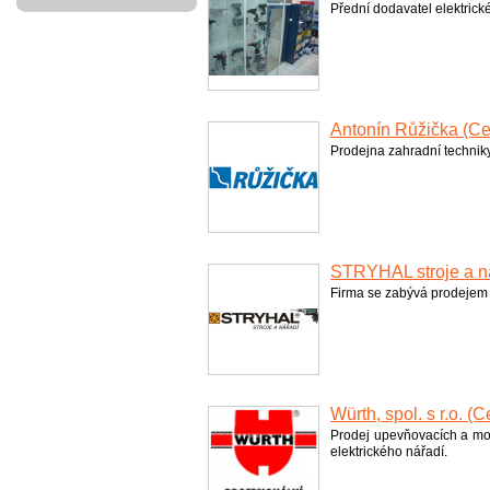
Přední dodavatel elektric
Antonín Růžička (Če
Prodejna zahradní technik
STRYHAL stroje a ná
Firma se zabývá prodejem ná
Würth, spol. s r.o. 
Prodej upevňovacích a mon
elektrického nářadí.