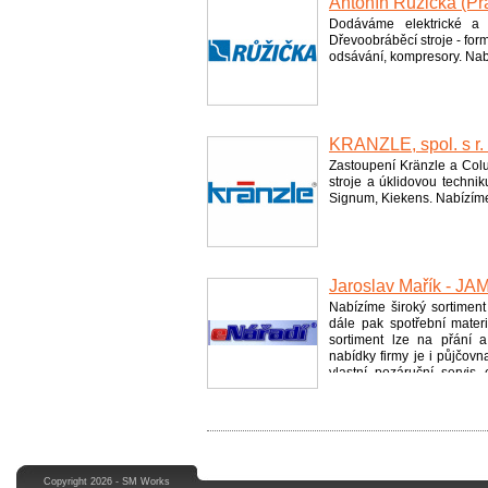
Antonín Růžička (Pr
Dodáváme elektrické a ru
Dřevoobráběcí stroje - form
odsávání, kompresory. Nabí
KRÄNZLE, spol. s r. 
Zastoupení Kränzle a Colu
stroje a úklidovou techni
Signum, Kiekens. Nabízíme 
Jaroslav Mařík - JAM
Nabízíme široký sortiment n
dále pak spotřební materi
sortiment lze na přání 
nabídky firmy je i půjčov
vlastní pozáruční servi
NAREX, MAKITA, METABO,
Copyright 2026 - SM Works