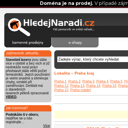
Doména je na prodej.
V případě záj
zajímavosti, aktuality...
Stavební lasery
jsou stále
více v oblibě a bez nich si již
nedokáže svojí práci
představit stále větší počet
Lokalita – Praha kraj
řemeslníků. Jejich používání
je velmi snadné a eliminuje
Praha 1
Praha 2
Praha 3
Praha 4
Praha 5
Pr
chyby, vzniklé při
zaměřování. DeWalt má
Praha 12
Praha 13
Praha 14
Praha 15
Praha
o stavebních
Praha 22
Praha ostatní
laserech pěkně zpracované
VIDEO
.
jak inzerovat?
Podnikáte-li v oboru
,
nejdříve se u nás
registrujte....
Více