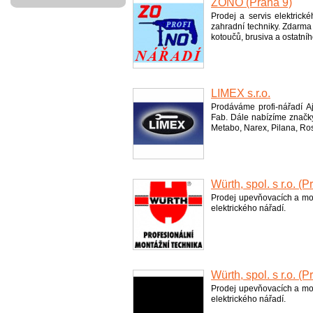
ZONO (Praha 9)
Prodej a servis elektric
zahradní techniky. Zdarma 
kotoučů, brusiva a ostatníh
LIMEX s.r.o.
Prodáváme profi-nářadí A
Fab. Dále nabízíme značky
Metabo, Narex, Pilana, Ros
Würth, spol. s r.o. (P
Prodej upevňovacích a mon
elektrického nářadí.
Würth, spol. s r.o. (
Prodej upevňovacích a mon
elektrického nářadí.