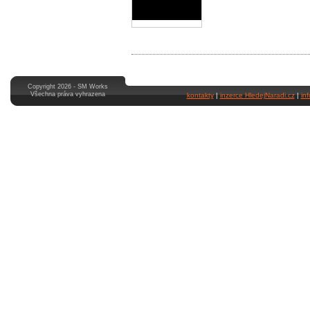
Copyright 2026 - SM Works
Všechna práva vyhrazena
kontakty
|
inzerce HledejNaradi.cz
|
in